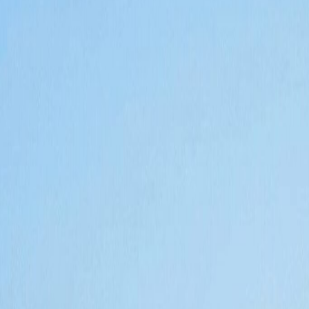
Reservá Tour
WhatsApp
Yama
Eksplorá
Tournan
Orario
Transfernan
Tokante Nos
Pregun
Kontakto
Telefòn
+599 777 8771
Email
reservations@bonairetours.com
Adrès
Kaya Amsterdam ZN 2255, Kralendijk