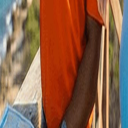
 operashon mustrá ta en bivo for di nos sistema di reservashon.