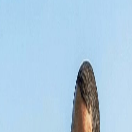
tanan Frecuente
Kontakto