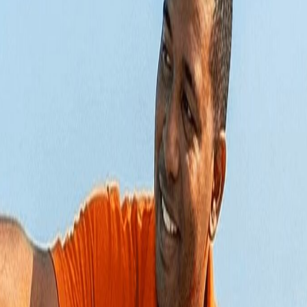
á online.